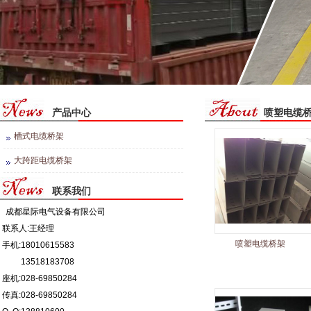
产品中心
喷塑电缆
槽式电缆桥架
大跨距电缆桥架
联系我们
成都星际电气设备有限公司
联系人:王经理
喷塑电缆桥架
手机:
18010615583
13518183708
座机:028-69850284
传真:028-69850284