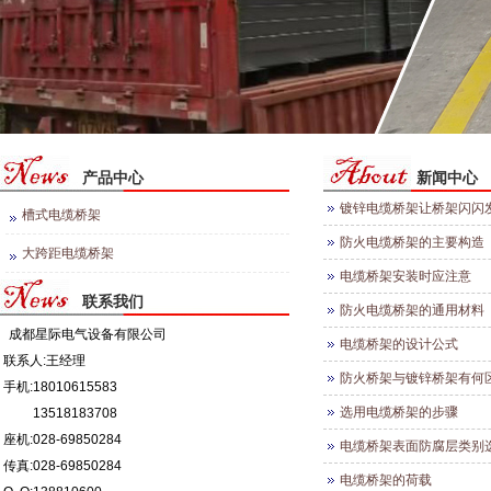
产品中心
新闻中心
镀锌电缆桥架让桥架闪闪
槽式电缆桥架
防火电缆桥架的主要构造
大跨距电缆桥架
电缆桥架安装时应注意
联系我们
防火电缆桥架的通用材料
成都星际电气设备有限公司
电缆桥架的设计公式
联系人:王经理
防火桥架与镀锌桥架有何
手机:
18010615583
选用电缆桥架的步骤
13518183708
座机:028-69850284
电缆桥架表面防腐层类别
传真:028-69850284
电缆桥架的荷载