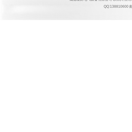
QQ:13881060