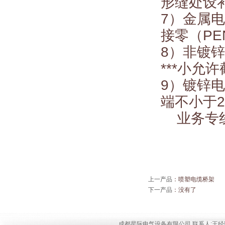
形缝处设
7）金属
接零（P
8）非镀
***小允
9）镀锌
端不小于
业务专线：1
上一产品
：
喷塑电缆桥架
下一产品
：没有了
成都星际电气设备有限公司 联系人:王经理 手机:18